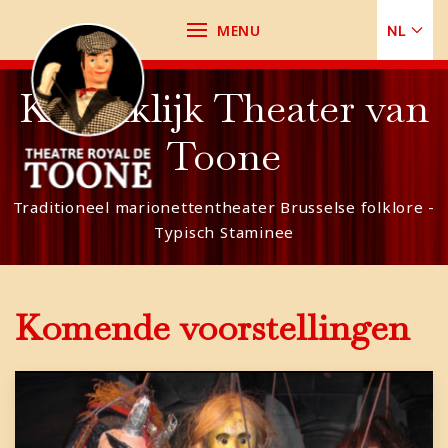
MENU
NL
Koninklijk Theater van
Toone
Traditioneel marionettentheater Brusselse folklore -
Typisch Staminee
Komende voorstellingen